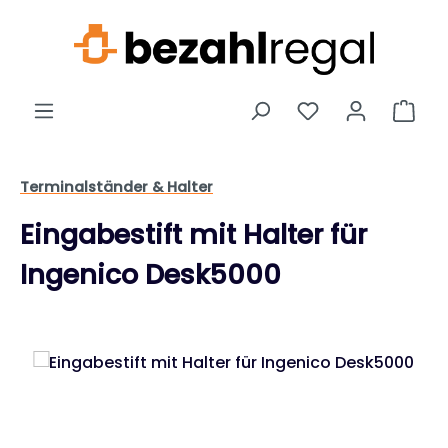
Zum Hauptinhalt springen
Ware
Terminalständer & Halter
Eingabestift mit Halter für
Ingenico Desk5000
Bildergalerie überspringen