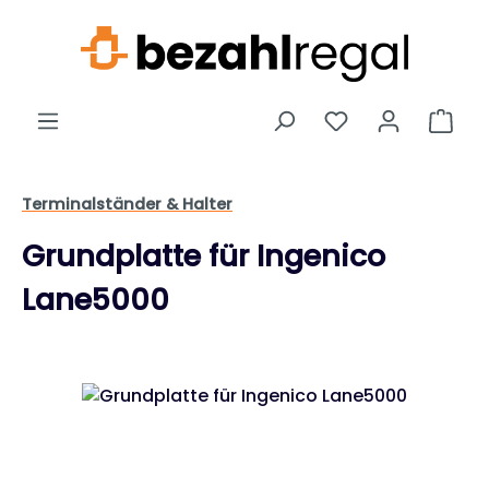
Zum Hauptinhalt springen
Ware
Terminalständer & Halter
Grundplatte für Ingenico
Lane5000
Bildergalerie überspringen