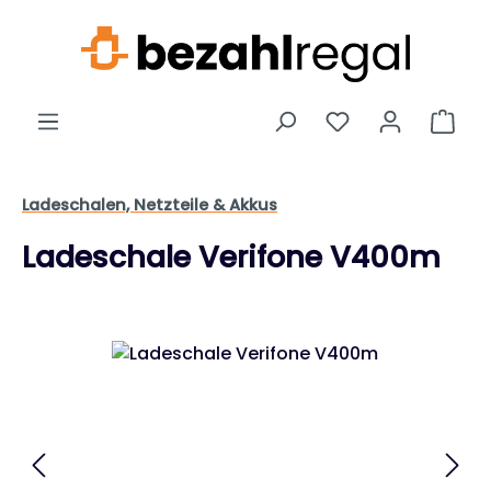
Zum Hauptinhalt springen
Ware
Ladeschalen, Netzteile & Akkus
Ladeschale Verifone V400m
Bildergalerie überspringen